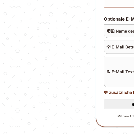
Optionale E-M
🧑🏻 Name de
💡 E-Mail Betr
📝 E-Mail Text
💬 zusätzliche
⚙
Mit dem Ank