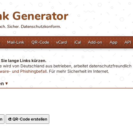
nk Generator
fach. Sicher. Datenschutzkonform.
Mail-Link
QR-Code
vCard
iCal
Add-on
App
API
Sie lange Links kürzen.
ce wird von Deutschland aus betrieben
, arbeitet
datenschutzfreundlich 
ware- und Phishingbefall
. Für mehr Sicherheit im Internet.
en
▾