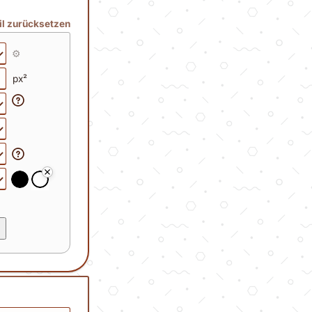
il zurücksetzen
⚙️
px²