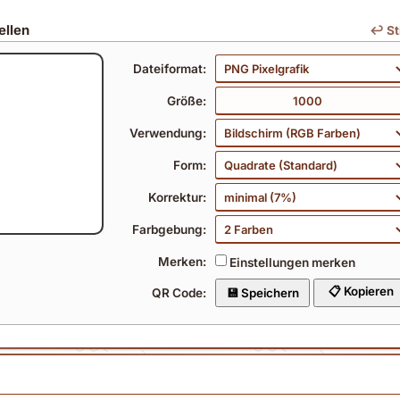
ellen
↩️ St
Dateiformat:
Größe:
Verwendung:
Form:
Korrektur:
Farbgebung:
Merken:
Einstellungen merken
QR Code: