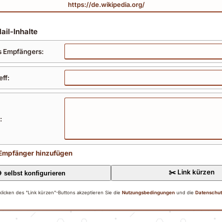
ail-Inhalte
s Empfängers:
eff:
:
 Empfänger hinzufügen
️ selbst konfigurieren
licken des "Link kürzen"-Buttons akzeptieren Sie die
Nutzungsbedingungen
und die
Datenschut