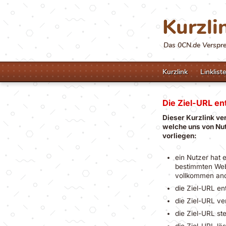
Kurzli
Das 0CN.de Versprec
Kurzlink
Linkliste
Die Ziel-URL ent
Dieser Kurzlink ve
welche uns von Nut
vorliegen:
ein Nutzer hat 
bestimmten Webi
vollkommen an
die Ziel-URL en
die Ziel-URL ve
die Ziel-URL st
die Ziel-URL lä