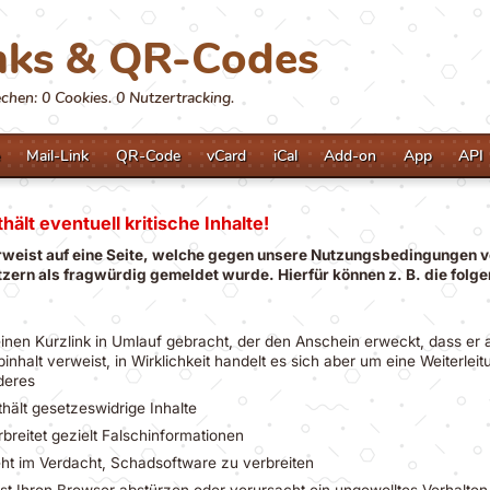
nks & QR-Codes
hen: 0 Cookies. 0 Nutzertracking.
Mail-Link
QR-Code
vCard
iCal
Add-on
App
API
hält eventuell kritische Inhalte!
rweist auf eine Seite, welche gegen unsere Nutzungsbedingungen v
zern als fragwürdig gemeldet wurde. Hierfür können z. B. die fol
einen Kurzlink in Umlauf gebracht, der den Anschein erweckt, dass er 
nhalt verweist, in Wirklichkeit handelt es sich aber um eine Weiterlei
deres
thält gesetzeswidrige Inhalte
rbreitet gezielt Falschinformationen
eht im Verdacht, Schadsoftware zu verbreiten
sst Ihren Browser abstürzen oder verursacht ein ungewolltes Verhalte