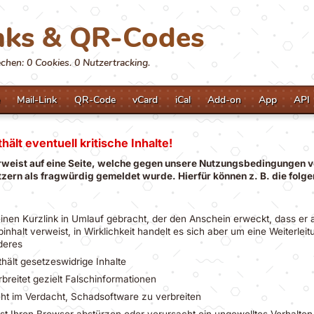
nks & QR-Codes
hen: 0 Cookies. 0 Nutzertracking.
Mail-Link
QR-Code
vCard
iCal
Add-on
App
API
hält eventuell kritische Inhalte!
rweist auf eine Seite, welche gegen unsere Nutzungsbedingungen v
zern als fragwürdig gemeldet wurde. Hierfür können z. B. die fol
einen Kurzlink in Umlauf gebracht, der den Anschein erweckt, dass er 
nhalt verweist, in Wirklichkeit handelt es sich aber um eine Weiterlei
deres
thält gesetzeswidrige Inhalte
rbreitet gezielt Falschinformationen
eht im Verdacht, Schadsoftware zu verbreiten
sst Ihren Browser abstürzen oder verursacht ein ungewolltes Verhalte