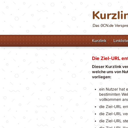
Kurzli
Das 0CN.de Versprec
Kurzlink
Linkliste
Die Ziel-URL ent
Dieser Kurzlink ve
welche uns von Nut
vorliegen:
ein Nutzer hat 
bestimmten Webi
vollkommen an
die Ziel-URL en
die Ziel-URL ve
die Ziel-URL st
die Ziel-URL lä