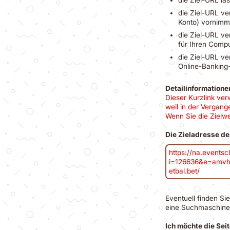
die Ziel-URL ve
Konto) vornimmt
die Ziel-URL ve
für Ihren Compu
die Ziel-URL ve
Online-Banking-
Detailinformatione
Dieser Kurzlink ver
weil in der Vergang
Wenn Sie die Zielwe
Die Zieladresse de
https://na.events
i=126636&e=amvhb
etbal.bet/
Eventuell finden Si
eine Suchmaschine
Ich möchte die Sei